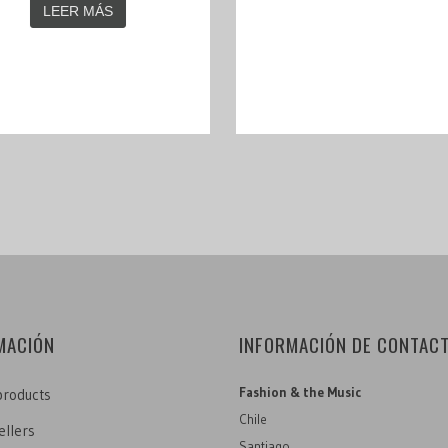
LEER MÁS
MACIÓN
INFORMACIÓN DE CONTAC
Fashion & the Music
roducts
Chile
ellers
Santiago