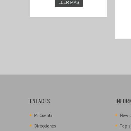
LEER MÁS
ENLACES
INFOR
Mi Cuenta
New p
Direcciones
Top s