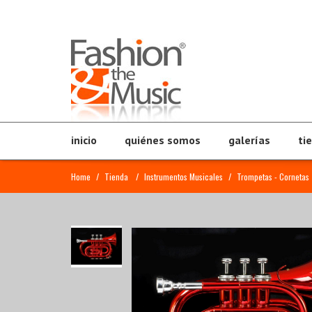
inicio
quiénes somos
galerías
ti
Home
/
Tienda
/
Instrumentos Musicales
/
Trompetas - Cornetas