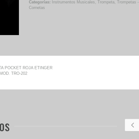
Categorías:
Instrumentos Musicales
,
Trompeta
,
Trompetas -
Cornetas
A POCKET ROJA ETINGER
MOD. TRO-202
os