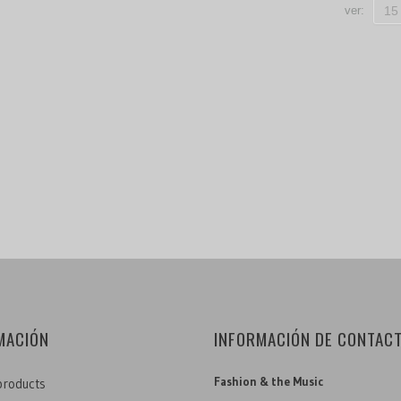
ver:
15
MACIÓN
INFORMACIÓN DE CONTAC
Fashion & the Music
roducts