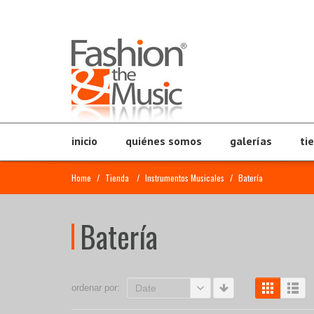
inicio
quiénes somos
galerías
ti
Home
/
Tienda
/
Instrumentos Musicales
/
Batería
Batería
ordenar por:
Date