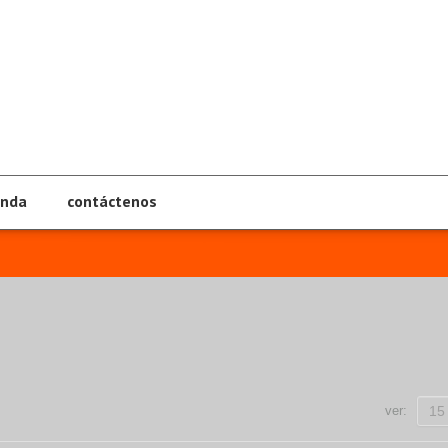
enda
contáctenos
ver:
15