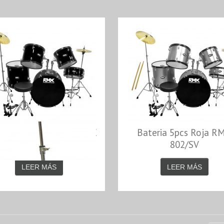
ria 5pcs Roja RMX RMX
Bateria 5pcs Roja R
802/BK
802/SV
LEER MÁS
LEER MÁS